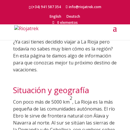
(+34) 941 587 354
info@riojatrek.com
English
Deutsch
La Rioja
0 elementos
¿Ya casi tienes decidido viajar a La Rioja pero
todavía no sabes muy bien cómo es la región?
En esta página te damos algo de información
para que conozcas mejor tu próximo destino de
vacaciones.
Situación y geografía
2
Con poco más de 5000 km
, La Rioja es la más
pequeña de las comunidades autónomas. El río
Ebro le sirve de frontera natural con Álava y
Navarra al norte. Al sur se sitúan las sierras de
la Demanda y de Cebollera, con cumbres sobre