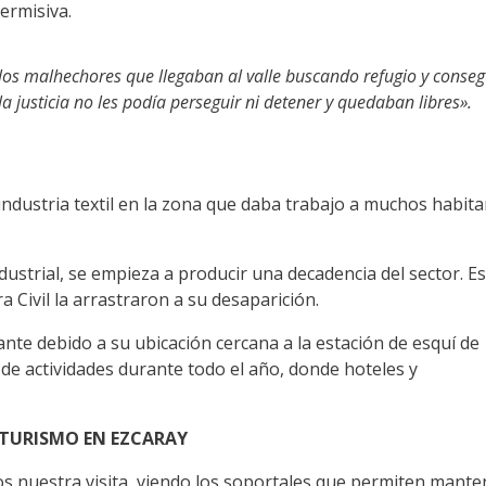
ermisiva.
los malhechores que llegaban al valle buscando refugio y conse
la justicia no les podía perseguir ni detener y quedaban libres».
 industria textil en la zona que daba trabajo a muchos habita
ndustrial, se empieza a producir una decadencia del sector. E
a Civil la arrastraron a su desaparición.
nte debido a su ubicación cercana a la estación de esquí de
 de actividades durante todo el año, donde hoteles y
TURISMO EN EZCARAY
os nuestra visita viendo los soportales que permiten mante