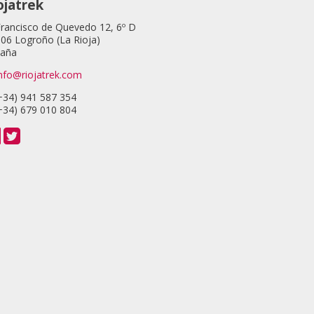
ojatrek
Francisco de Quevedo 12, 6º D
06 Logroño (La Rioja)
paña
nfo@riojatrek.com
+34) 941 587 354
+34) 679 010 804