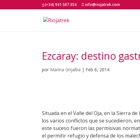
(+34) 941 587 354
info@riojatrek.com
Ezcaray: destino gas
por
Marina Grijalba
|
Feb 6, 2014
Situada en el Valle del Oja, en la Sierra 
los varios conflictos que se sucedieron, en
este suceso fueron las permisivas normati
el permitir refugio y defensa de los male