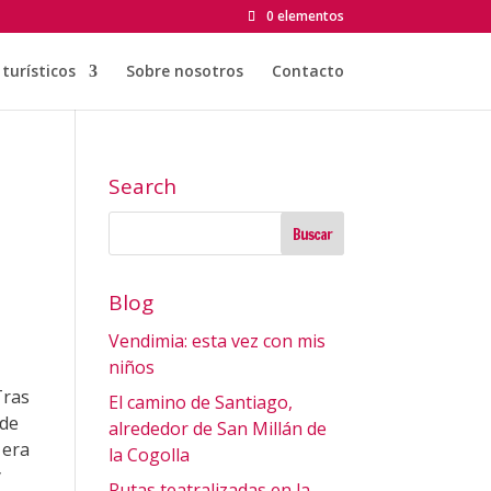
0 elementos
turísticos
Sobre nosotros
Contacto
Search
Blog
Vendimia: esta vez con mis
niños
Tras
El camino de Santiago,
 de
alrededor de San Millán de
 era
la Cogolla
y
Rutas teatralizadas en la