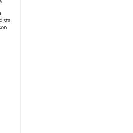
a.
u
dista
 son
s