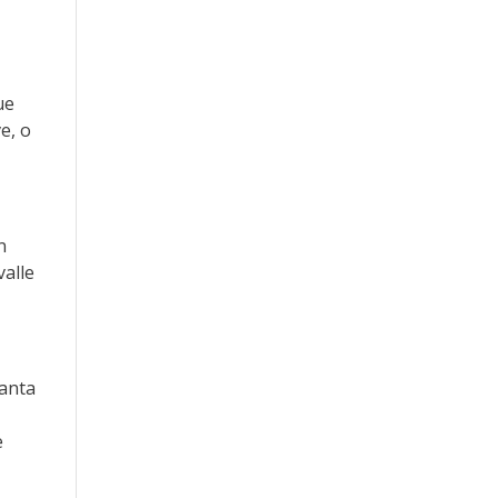
ue
e, o
n
valle
Santa
e