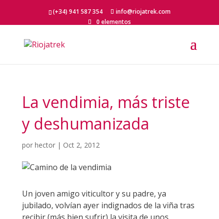
(+34) 941 587 354
info@riojatrek.com
0 elementos
La vendimia, más triste
y deshumanizada
por
hector
|
Oct 2, 2012
Un joven amigo viticultor y su padre, ya
jubilado, volvían ayer indignados de la viña tras
recibir (más bien sufrir) la visita de unos