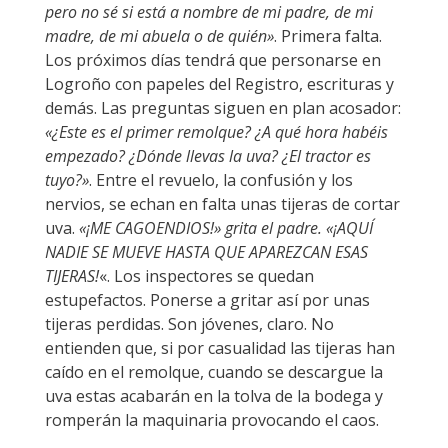
pero no sé si está a nombre de mi padre, de mi
madre, de mi abuela o de quién»
. Primera falta.
Los próximos días tendrá que personarse en
Logroño con papeles del Registro, escrituras y
demás. Las preguntas siguen en plan acosador:
«¿Este es el primer remolque? ¿A qué hora habéis
empezado? ¿Dónde llevas la uva? ¿El tractor es
tuyo?»
. Entre el revuelo, la confusión y los
nervios, se echan en falta unas tijeras de cortar
uva.
«¡ME CAGOENDIOS!» grita el padre. «¡AQUÍ
NADIE SE MUEVE HASTA QUE APAREZCAN ESAS
TIJERAS!
«. Los inspectores se quedan
estupefactos. Ponerse a gritar así por unas
tijeras perdidas. Son jóvenes, claro. No
entienden que, si por casualidad las tijeras han
caído en el remolque, cuando se descargue la
uva estas acabarán en la tolva de la bodega y
romperán la maquinaria provocando el caos.