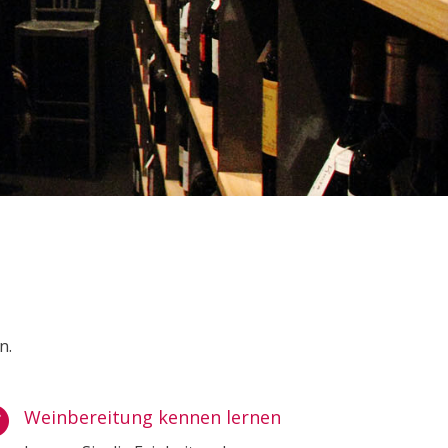
n.

Weinbereitung kennen lernen