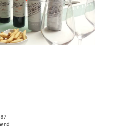
587
hend