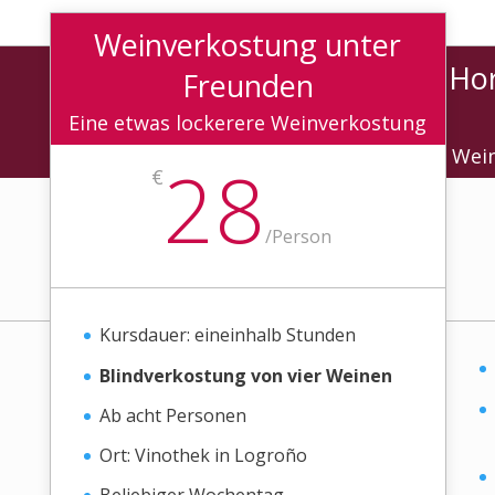
Weinverkostung unter
Hor
Freunden
Eine etwas lockerere Weinverkostung
Wein
28
€
/
Person
Kursdauer: eineinhalb Stunden
Blindverkostung von vier Weinen
Ab acht Personen
Ort: Vinothek in Logroño