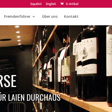
Español
English
0-Artikel
Fremdenführer
Über uns
Kontakt
RSE
FÜR LAIEN DURCHAUS