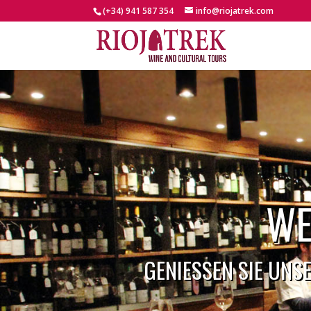
(+34) 941 587 354
info@riojatrek.com
WE
GENIESSEN SIE UNS