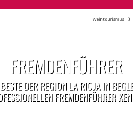
Weintourismus
FREMDENFÜHRER
 BESTE DER REGION LA RIOJA IN BEG
OFESSIONELLEN FREMDENFÜHRER KEN