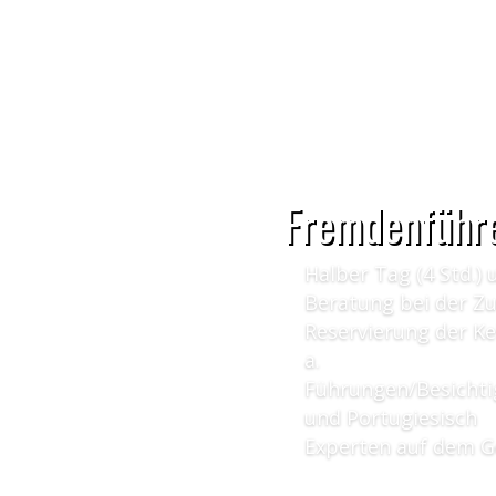
Fremdenführe
Halber Tag (4 Std.) 
Beratung bei der 
Reservierung der K
a.
Führungen/Besichti
und Portugiesisch
Experten auf dem G