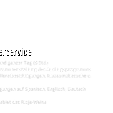
rservice
und ganzer Tag (8 Std.)
Zusammenstellung des Ausflugsprogramms
ellereibesichtigungen, Museumsbesuche u.
gungen auf Spanisch, Englisch, Deutsch
ebiet des Rioja-Weins