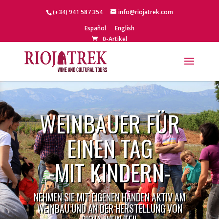
(+34) 941 587 354
info@riojatrek.com
Español
English
0-Artikel
WEINBAUER FÜR
EINEN TAG
-MIT KINDERN-
NEHMEN SIE MIT EIGENEN HÄNDEN AKTIV AM
WEINBAU UND AN DER HERSTELLUNG VON